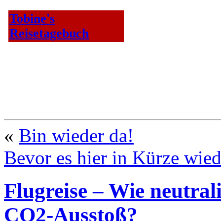
Tobine's
Reisetagebuch
«
Bin wieder da!
Bevor es hier in Kürze wie
Flugreise – Wie neutral
CO2-Ausstoß?